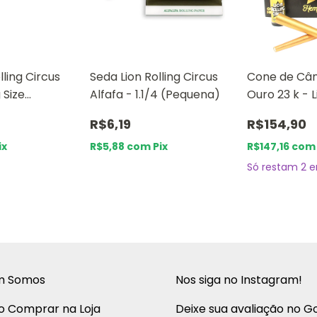
lling Circus
Seda Lion Rolling Circus
Cone de Câ
 Size
Alfafa - 1.1/4 (Pequena)
Ouro 23 k - L
Circus
R$6,19
R$154,90
ix
R$5,88
com
Pix
R$147,16
com
Só restam
2
e
m Somos
Nos siga no Instagram!
 Comprar na Loja
Deixe sua avaliação no G