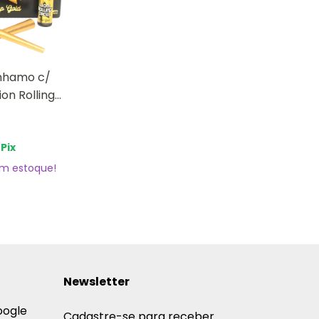
nhamo c/
ion Rolling
Pix
m estoque!
Newsletter
oogle
Cadastre-se para receber