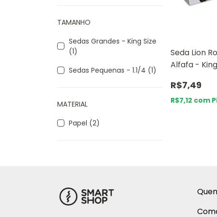
TAMANHO
Sedas Grandes - King Size
(1)
Seda Lion Ro
Alfafa - King
Sedas Pequenas - 1.1/4 (1)
(Grande)
R$7,49
R$7,12
com
P
MATERIAL
Papel (2)
Que
Como