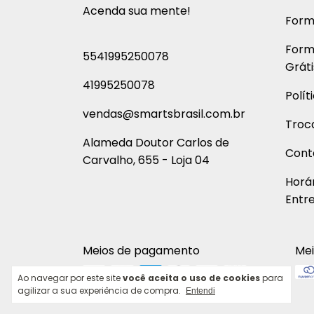
Acenda sua mente!
Form
Form
5541995250078
Gráti
41995250078
Polít
vendas@smartsbrasil.com.br
Troc
Alameda Doutor Carlos de
Cont
Carvalho, 655 - Loja 04
Horá
Entre
Meios de pagamento
Mei
Ao navegar por este site
você aceita o uso de cookies
para
agilizar a sua experiência de compra.
Entendi