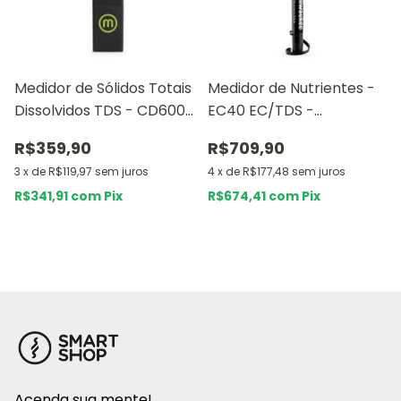
Medidor de Sólidos Totais
Medidor de Nutrientes -
Dissolvidos TDS - CD600
EC40 EC/TDS -
- Milwaukee
Milwaukee
R$359,90
R$709,90
3
x
de
R$119,97
sem juros
4
x
de
R$177,48
sem juros
R$341,91
com
Pix
R$674,41
com
Pix
Acenda sua mente!